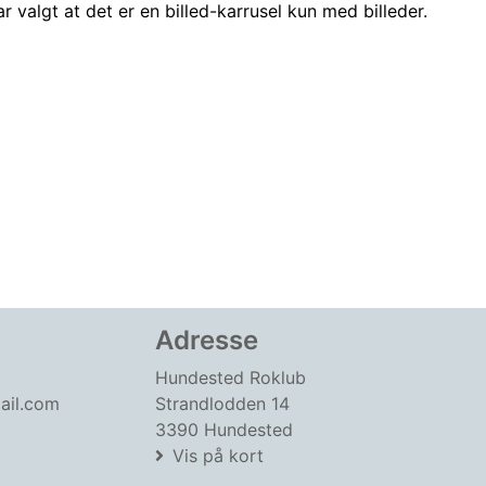
 valgt at det er en billed-karrusel kun med billeder.
Adresse
Hundested Roklub
ail.com
Strandlodden 14
3390 Hundested
Vis på kort