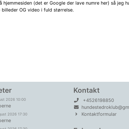
å hjemmesiden (det er Google der lave numre her) så jeg har
billeder OG video i fuld størrelse.
eter
Kontakt
ust 2026 10:00
+4526198850
oerne
hundestedroklub@gm
Kontaktformular
gust 2026 17:30
oerne
gust 2026 17:30