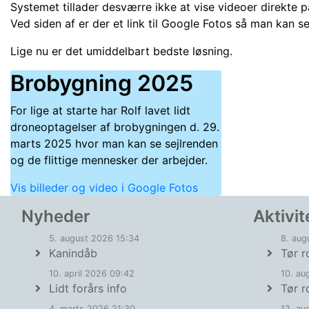
Systemet tillader desværre ikke at vise videoer direkte p
Ved siden af er der et link til Google Fotos så man kan se 
Lige nu er det umiddelbart bedste løsning.
Brobygning 2025
For lige at starte har Rolf lavet lidt
droneoptagelser af brobygningen d. 29.
marts 2025 hvor man kan se sejlrenden
og de flittige mennesker der arbejder.
Vis billeder og video i Google Fotos
Nyheder
Aktivit
5. august 2026 15:34
8. aug
Kanindåb
Tør r
10. april 2026 09:42
10. au
Lidt forårs info
Tør r
4. marts 2026 21:30
12. au