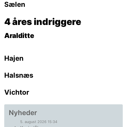
Sælen
4 åres indriggere
Aralditte
Hajen
Halsnæs
Vichtor
Nyheder
5. august 2026 15:34