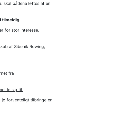
a. skal bådene løftes af en
 tilmeldig.
r for stor interesse.
skab af Sibenik Rowing,
net fra
lde sig til.
o forventeligt tilbringe en