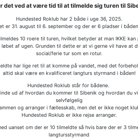
r det ved at være tid til at tilmelde sig turen til Sib
Hundested Roklub har 2 både i uge 36, 2025.
et er 31. august til 6. september og der er 6 pladser i båden
ilmeldes 10 roere til turen, hvilket betyder at man IKKE k
løbet af ugen. Grunden til dette er at vi gerne vil have at d
social/ferie tur som en rotur.
meldte har lige ret til at komme på vandet, med det forbeho
altid skal være en kvalificeret langturs styrmand i båden!
Hundested Roklub står for bådene.
finde ud af hvordan du kommer til Sibenik og hvordan du vi
selvfølgelig
ammen og arranger i fællesskab, men det er ikke noget klu
Hundested Roklub er ikke rejse arrangør.
hed uanset om der er 10 tilmeldte så hvis bare der er 3 til
langtursstyrmand