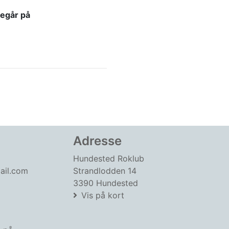
regår på
Adresse
Hundested Roklub
ail.com
Strandlodden 14
3390 Hundested
Vis på kort