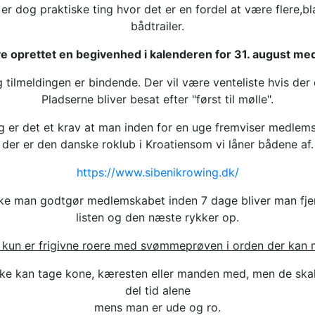
r dog praktiske ting hvor det er en fordel at være flere,bl
bådtrailer.
ive oprettet en begivenhed i kalenderen for 31. august med
 tilmeldingen er bindende. Der vil være venteliste hvis der e
Pladserne bliver besat efter "først til mølle".
ig er det et krav at man inden for en uge fremviser medlem
der er den danske roklub i Kroatiensom vi låner bådene af.
https://www.sibenikrowing.dk/
kke man godtgør medlemskabet inden 7 dage bliver man fjer
listen og den næste rykker op.
 kun er frigivne roere med svømmeprøven i orden der kan me
ke kan tage kone, kæresten eller manden med, men de skal j
del tid alene
mens man er ude og ro.