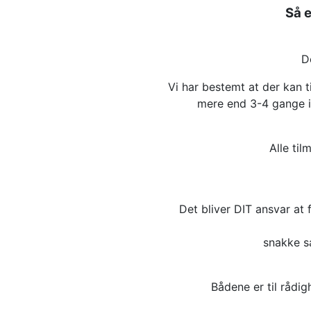
Så e
D
Vi har bestemt at der kan t
mere end 3-4 gange i 
Alle til
Det bliver DIT ansvar at 
snakke s
Bådene er til rådig