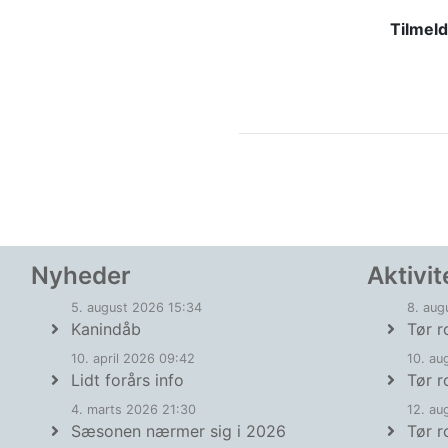
Tilmeld
Nyheder
Aktivit
5. august 2026 15:34
8. aug
Kanindåb
Tør r
10. april 2026 09:42
10. au
Lidt forårs info
Tør r
4. marts 2026 21:30
12. au
Sæsonen nærmer sig i 2026
Tør r