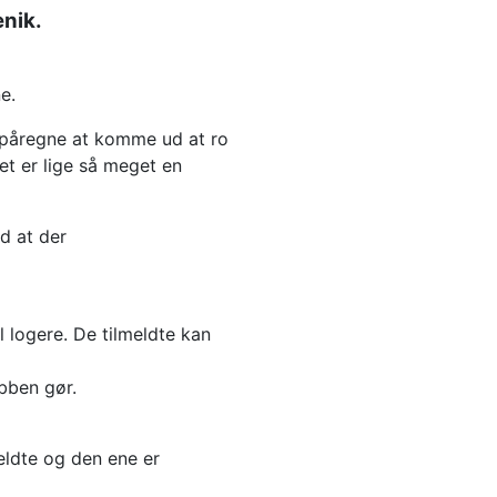
enik.
e.
an påregne at komme ud at ro
et er lige så meget en
ld at der
l logere. De tilmeldte kan
bben gør.
meldte og den ene er